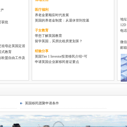
医疗福利
财产
养老金要顺应时代发展
地址
英国的养老金制度：从退休管到坟墓
可获批
12D
子女教育
电话 :
带您了解英国教育
电话
留学英国，买房比租房更划算？
微信号
父祖母赴英国定居
邮箱 :
经验分享
英式教育
英国Tier 1 Investor投资移民介绍+可
在欧盟自由工作及
申请英国企业家移民签证要点
英国移民团聚申请条件