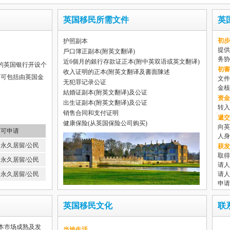
英国移民所需文件
英
初步
护照副本
提供
戶口簿正副本(附英文翻译)
务协
近6個月的銀行存款证正本(附中英双语或英文翻译)
的英国银行开设个
初審
收入证明的正本(附英文翻译及書面陳述
金可包括由英国金
文件
无犯罪记录公证
金核
結婚证副本(附英文翻译)及公证
资金
出生证副本(附英文翻译)及公证
转入
销售合同和支付证明
遞交
健康保险(从英国保险公司购买)
向英
可申请
人身
永久居留/公民
获发
取得
永久居留/公民
请人
永久居留/公民
请人
申请
英国移民文化
联
本市场成熟及发
当地生活