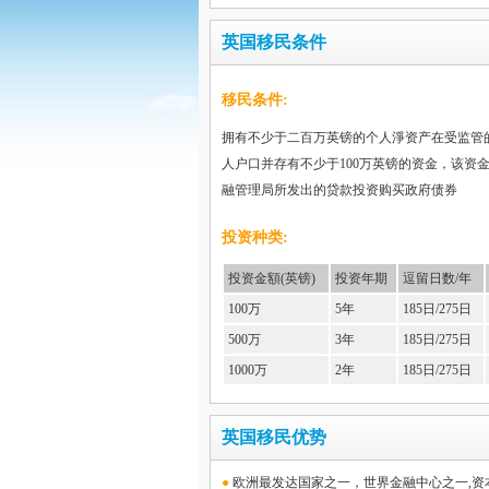
英国移民条件
移民条件:
拥有不少于二百万英镑的个人淨资产在受监管
人户口并存有不少于100万英镑的资金，该资
融管理局所发出的贷款投资购买政府债券
投资种类:
投资金額(英镑)
投资年期
逗留日数/年
100万
5年
185日/275日
500万
3年
185日/275日
1000万
2年
185日/275日
英国移民优势
●
欧洲最发达国家之一，世界金融中心之一,资