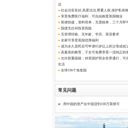
达
●
社会治安良好,高度法治,尊重人权,保护私有
●
享受免费医疗福利，可自由购置英国物业
●
简便快捷，资料简单，无需税单，三个月即
●
国债无任何投资风险
●
无管理经验、无年龄、学历、英语要求
●
全家可享受英国优厚福利
●
成为永久居民后可申请65岁以上的父母或祖
●
高素质的教育，子女可免费享受一流纯正的
●
允许双重国籍；持英国护照全世界通行，可
生活
●
全球196个免签国
常见问题
用中国的资产在中国贷到100万英镑可