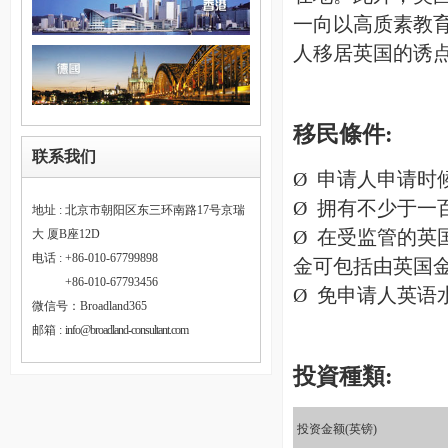
一向以高质素教
人移居英国的诱
移民條件:
联系我们
Ø 申请人申请时
Ø 拥有不少于一
地址 : 北京市朝阳区东三环南路17号京瑞
Ø 在受监管的英
大 厦B座12D
电话 : +86-010-67799898
金可包括由英国
电话 :
+86-010-67793456
Ø 免申请人英语
微信号：Broadland365
邮箱 :
info@broadland-consultant.com
投資種類:
投资金额(英镑)