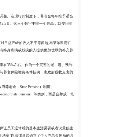
调整。在现行的制度下，养老金每年给予适当
2.5％。这三个数字中哪一个最高，就按照哪
对日益严峻的收入不平等问题,布莱尔政府在
带有终身疾病或残疾的人提供更加优厚的补充养
率在35%左右。作为一个完整的老、遗、残制
与养老保险缴费条件挂钩，由政府税收支出的
（State Pension）制度。
ond State Pension）等类别，而是合并成一笔
保证员工退休后的基本生活需要或者说最低生
老金法案”以法律形式确立了个人养老金体系的具