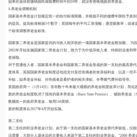
如果在退休前缴纳国民保险费时间不到10年，就没有资格领政府养老金。
4.养老金调整机制
国家基本养老金计划规定统一的给付标准限额，并根据不同的缴费年限给予差别
的提高。提高标准根据3个数字：英国每年的平均工资涨幅；通货膨胀率；或者是
个标准调整养老金标准。
国家第二养老金是国家提供的与收入相关联的一项国家基本养老金附加额。 为应
2002年开始实施国家第二养老金计划，致力于为中低等收入者、特殊职业者和
老保险。
对于普通收入者，国家基本养老金和国家第二养老金形成的第一支柱的最高替代
度体系，英国国家养老金制度还包括支付某些丧偶者的丧亲福利金，以及一些不
补贴，如养老金补贴、对伤残者及看护者的相关津贴、冬季燃气费补助等等。
英国政府周一（1月14日）宣布数十年来最大规模的养老金制度改革计划，简化政府养老金
新的养老金制度取消了现有的基本养老金（Basic State Pension）、辅助养老金（Sec
数额统一的政府养老金，每周144英镑。
新的制度将从2017年4月开始实施。
第二支柱
第二支柱的职业养老金计划。由于第一支柱的国家基本养老金替代率较低，仅能
活需要，大部分人退休后的主要收入来源于第二支柱的职业养老金。“2008 养