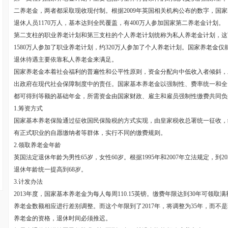
二养老金，两者都采取现收现付制。根据2009年英国相关机构公布的数字，国家
退休人员1170万人，基本达到全民覆盖，有400万人参加国家第二养老金计划。
第二支柱的职业养老计划和第三支柱的个人养老计划统称为私人养老金计划，这
1580万人参加了职业养老计划，约320万人参加了个人养老计划。国家养老金
退休待遇主要依靠私人养老金来满足。
国家养老金本着社会福利的普遍性和公平性原则，资金分配向中低收入者倾斜，
出政府在现代社会保障制度中的责任。国家基本养老金以强制性、费率统一和全
都可得到等额的基础年金，所需资金由国家财政、雇主和雇员强制性缴费共同负
1.筹资方式
国家基本养老保险通过征收国民保险税的方式实现，由皇家税收总署统一征收，
有正式职业的自愿缴纳者等群体，实行不同的缴费规则。
2.领取养老金年龄
英国法定退休年龄为男性65岁，女性60岁。根据1995年和2007年立法规定，到20
退休年龄统一提高到68岁。
3.计发办法
2013年度，国家基本养老金为每人每周110.15英镑。缴费年限达到30年可领
养老金数额相应进行差别调整。而这个年限到了2017年，将调整为35年，而不
养老金的资格，退休时间必须推迟。