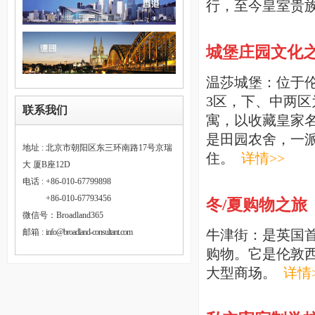
行，至今皇室贵
城堡庄园文化
温莎城堡：位于
3区，下、中两
联系我们
寓，以收藏皇家
是田园农舍，一
地址 : 北京市朝阳区东三环南路17号京瑞
住。
详情>>
大 厦B座12D
电话 : +86-010-67799898
电话 :
+86-010-67793456
冬/夏购物之旅
微信号：Broadland365
牛津街：是英国
邮箱 :
info@broadland-consultant.com
购物。它是伦敦西
大型商场。
详情