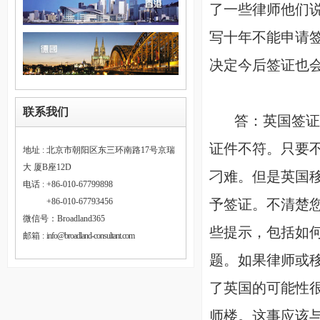
了一些律师他们
写十年不能申请
决定今后签证也
联系我们
答：
英国签证
证件不符。只要
地址 : 北京市朝阳区东三环南路17号京瑞
大 厦B座12D
刁难。但是英国
电话 : +86-010-67799898
予签证。不清楚
电话 :
+86-010-67793456
微信号：Broadland365
些提示，包括如
邮箱 :
info@broadland-consultant.com
题。如果律师或
了英国的可能性
师楼。这事应该