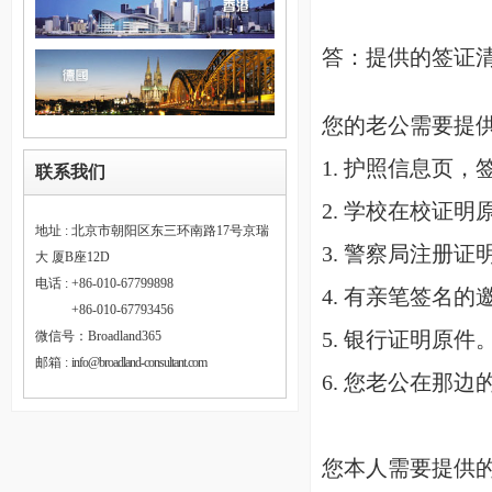
答：
提供的签证
您的老公需要提
1. 护照信息页
联系我们
2. 学校在校证明
地址 : 北京市朝阳区东三环南路17号京瑞
3. 警察局注册
大 厦B座12D
电话 : +86-010-67799898
4. 有亲笔签名
电话 :
+86-010-67793456
5. 银行证明原
微信号：Broadland365
邮箱 :
info@broadland-consultant.com
6. 您老公在那
您本人需要提供